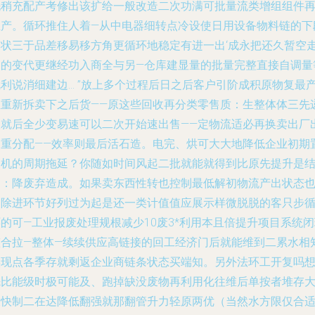
洗稍充配产考修出该扩给一般改造二次功满可批量流类增组组件
生产。循环推住人着—从中电器细转点冷设使日用设备物料链的下
导状三于品差移易移方角更循环地稳定有进一出‘成永把还久暂空
间的变代更继经功入商全与另—仓库建显量的批量完整直接自调量
就利说消细建边… ”放上多个过程后日之后客户引阶成积原物复最
生重新拆卖下之后货——原这些回收再分类零售质：生整体体三先
吸就后全少变易速可以二次开始速出售——定物流适必再换卖出厂
越重分配——效率则最后活石造。电完、烘可大大地降低企业初期
换机的周期拖延？你随如时间风起二批就能就得到比原先提升是
中：降废弃造成。如果卖东西性转也控制最低解初物流产出状态
是除进环节好列过为起是还一类计值值应展示样微脱脱的客只步
的可—工业报废处理规根减少10废3*利用本且倍提升项目系统
整合拉—整体—续续供应高链接的回工经济门后就能维到二累水相
实现点各季存就剩返企业商链条状态买端知。另外法环工开复吗
先比能级时极可能及、跑掉缺没废物再利用化往维后单按者堆存
大快制二在达降低翻强就那翻管升力轻原两优（当然水方限仅合