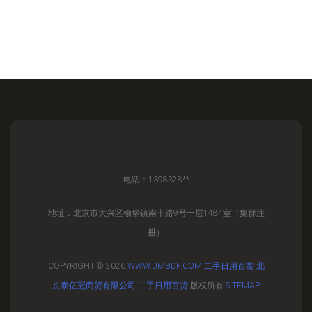
电话：1398328**
地址：北京市大兴区榆垡镇南十路9号一层1484室（集群注
册）
COPYRIGHT © 2026
WWW.DMBDF.COM
二手日用百货
北
京泰亿冠商贸有限公司
二手日用百货
版权所有
SITEMAP